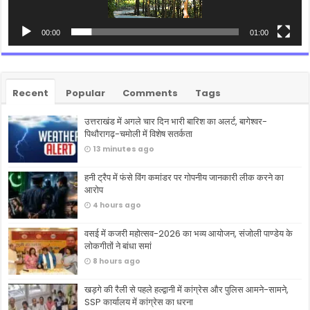
00:00
01:00
Recent
Popular
Comments
Tags
उत्तराखंड में अगले चार दिन भारी बारिश का अलर्ट, बागेश्वर-
पिथौरागढ़-चमोली में विशेष सतर्कता
13 minutes ago
हनी ट्रैप में फंसे विंग कमांडर पर गोपनीय जानकारी लीक करने का
आरोप
4 hours ago
वसई में कजरी महोत्सव-2026 का भव्य आयोजन, संजोली पाण्डेय के
लोकगीतों ने बांधा समां
8 hours ago
खड़गे की रैली से पहले हल्द्वानी में कांग्रेस और पुलिस आमने-सामने,
SSP कार्यालय में कांग्रेस का धरना