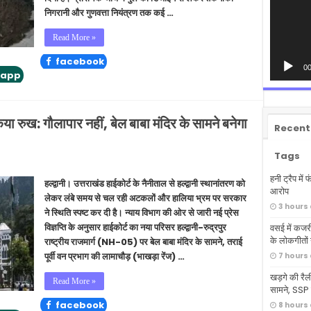
निगरानी और गुणवत्ता नियंत्रण तक कई …
Read More »
facebook
00
tapp
या रुख: गौलापार नहीं, बेल बाबा मंदिर के सामने बनेगा
Recent
Tags
हनी ट्रैप मे
हल्द्वानी। उत्तराखंड हाईकोर्ट के नैनीताल से हल्द्वानी स्थानांतरण को
आरोप
लेकर लंबे समय से चल रही अटकलों और हालिया भ्रम पर सरकार
3 hours
ने स्थिति स्पष्ट कर दी है। न्याय विभाग की ओर से जारी नई प्रेस
विज्ञप्ति के अनुसार हाईकोर्ट का नया परिसर हल्द्वानी-रुद्रपुर
वसई में कजर
के लोकगीतों न
राष्ट्रीय राजमार्ग (NH-05) पर बेल बाबा मंदिर के सामने, तराई
पूर्वी वन प्रभाग की लामाचौड़ (भाखड़ा रेंज) …
7 hours
खड़गे की रैली
Read More »
सामने, SSP क
facebook
8 hours