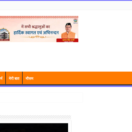
र्म
मेरी बात
मौसम