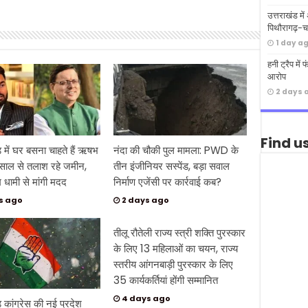
उत्तराखंड मे
पिथौरागढ़-चम
1 day a
हनी ट्रैप मे
आरोप
2 days 
Find u
ड में घर बसना चाहते हैं ऋषभ
नंदा की चौकी पुल मामला: PWD के
 साल से तलाश रहे जमीन,
तीन इंजीनियर सस्पेंड, बड़ा सवाल
धामी से मांगी मदद
निर्माण एजेंसी पर कार्रवाई कब?
s ago
2 days ago
तीलू रौतेली राज्य स्त्री शक्ति पुरस्कार
के लिए 13 महिलाओं का चयन, राज्य
स्तरीय आंगनबाड़ी पुरस्कार के लिए
35 कार्यकर्तियां होंगी सम्मानित
4 days ago
ड कांग्रेस की नई प्रदेश