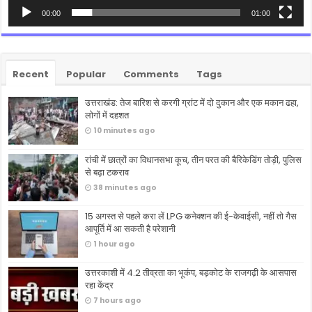
00:00
01:00
Recent
Popular
Comments
Tags
उत्तराखंड: तेज बारिश से करगी ग्रांट में दो दुकान और एक मकान ढहा,
लोगों में दहशत
10 minutes ago
रांची में छात्रों का विधानसभा कूच, तीन परत की बैरिकेडिंग तोड़ी, पुलिस
से बढ़ा टकराव
38 minutes ago
15 अगस्त से पहले करा लें LPG कनेक्शन की ई-केवाईसी, नहीं तो गैस
आपूर्ति में आ सकती है परेशानी
1 hour ago
उत्तरकाशी में 4.2 तीव्रता का भूकंप, बड़कोट के राजगढ़ी के आसपास
रहा केंद्र
7 hours ago