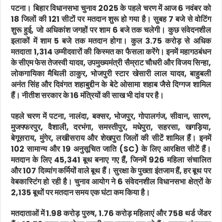
पटना।
बिहार विधानसभा चुनाव 2025 के पहले चरण में आज 6 नवंबर को
18 जिलों की 121 सीटों पर मतदान शुरू हो गया है। सुबह 7 बजे से वोटिंग
शुरू हुई, जो अधिकांश जगहों पर शाम 6 बजे तक चलेगी। कुछ संवेदनशील
इलाकों में शाम 5 बजे तक मतदान होगा। कुल 3.75 करोड़ से अधिक
मतदाता 1,314 उम्मीदवारों की किस्मत का फैसला करेंगे। इनमें महागठबंधन
के सीएम फेस तेजस्वी यादव, उपमुख्यमंत्री सैम्राट चौधरी और विजय सिन्हा,
लोकगायिका मैथिली ठाकुर, भोजपुरी स्टार खेसारी लाल यादव, बाहुबली
अनंत सिंह और दिवंगत शहाबुद्दीन के बेटे ओसामा शहाब जैसे दिग्गज शामिल
हैं। नीतीश सरकार के 16 मंत्रियों की साख भी दांव पर है।
पहले चरण में पटना, नालंदा, बक्सर, भोजपुर, गोपालगंज, सीवान, सारण,
मुजफ्फरपुर, वैशाली, दरभंगा, समस्तीपुर, मधेपुरा, सहरसा, खगड़िया,
बेगूसराय, मुंगेर, लखीसराय और शेखपुरा जिलों की सीटें शामिल हैं। इनमें
102 सामान्य और 19 अनुसूचित जाति (SC) के लिए आरक्षित सीटें हैं।
मतदान के लिए 45,341 बूथ बनाए गए हैं, जिनमें 926 महिला संचालित
और 107 दिव्यांग कर्मियों वाले बूथ हैं। सुरक्षा के पुख्ता इंतजाम हैं, हर बूथ पर
वेबकास्टिंग हो रही है। चुनाव आयोग ने 6 संवेदनशील विधानसभा क्षेत्रों के
2,135 बूथों पर मतदान समय एक घंटा कम किया है।
मतदाताओं में 1.98 करोड़ पुरुष, 1.76 करोड़ महिलाएं और 758 थर्ड जेंडर