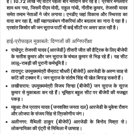
हैं। 10.72 लाख नए वोटर पहली बार मतदान कर रहे हैं। प्रचार मंगलवार
शाम थम गया, जिसमें पीएम मोदी, राहुल गांधी, नीतीश कुमार, तेजस्वी यादव
समेत तमाम नेताओं ने जोर लगाया। एनडीए जहां विकास और स्थिरता का
वादा कर रहा है, वहीं महागठबंधन नौकरियां और बदलाव का नारा दे रहा है।
प्रशांत किशोर की जन सुराज पार्टी भी कई सीटों पर असर डाल रही है।
हाई-प्रोफाइल मुकाबले: दिग्गजों की अग्निपरीक्षा
राघोपुर
: तेजस्वी यादव (आरजेडी) तीसरी जीत की हैट्रिक के लिए बीजेपी
के सतीश कुमार और जन सुराज के चंचल कुमार से भिड़ रहे हैं। यह सीट
लालू-राबड़ी की पुरानी कर्मभूमि है।
तारापुर
: उपमुख्यमंत्री सैम्राट चौधरी (बीजेपी) आरजेडी के अरुण साह से
कांटे की टक्कर में। जन सुराज के संतोष सिंह भी खेल बिगाड़ सकते हैं।
लखीसराय
: उपमुख्यमंत्री विजय सिन्हा (बीजेपी) जन सुराज के सुरज
कुमार से मुकाबला कर रहे हैं। भूमिहार बहुल सीट पर बीजेपी की मजबूत
पकड़।
महुआ
: तेज प्रताप यादव (जनशक्ति जनता दल) आरजेडी के मुकेश रौशन
और लोजपा के संजय सिंह से त्रिकोणीय जंग।
अलीनगर
: मैथिली ठाकुर (बीजेपी) आरजेडी के बिनोद मिश्रा से।
लोकगायिका की एंट्री से मिथिला में उत्साह।