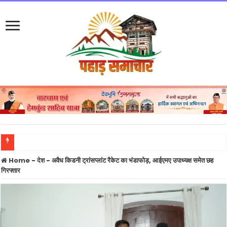
उत्तराखंड में बारिश का कहर जारी: 132 सड़कें बंद, नदियां चेतावनी रेखा के करीब, आज भी येलो अलर
Home
-
देश
-
अवैध किडनी ट्रांसप्लांट रैकेट का भंडाफोड़, आईएमए उपाध्यक्ष समेत छह
गिरफ्तार