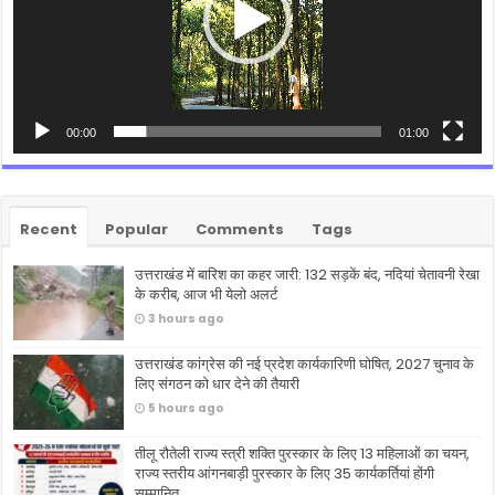
00:00
01:00
Recent
Popular
Comments
Tags
उत्तराखंड में बारिश का कहर जारी: 132 सड़कें बंद, नदियां चेतावनी रेखा
के करीब, आज भी येलो अलर्ट
3 hours ago
उत्तराखंड कांग्रेस की नई प्रदेश कार्यकारिणी घोषित, 2027 चुनाव के
लिए संगठन को धार देने की तैयारी
5 hours ago
तीलू रौतेली राज्य स्त्री शक्ति पुरस्कार के लिए 13 महिलाओं का चयन,
राज्य स्तरीय आंगनबाड़ी पुरस्कार के लिए 35 कार्यकर्तियां होंगी
सम्मानित