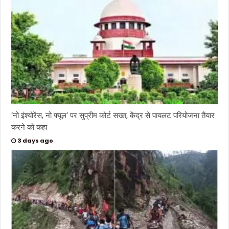
भा
र
त
ने
वि
ज
य
प
ता
का
फ
ह
रा
ई
औ
र
क
ई
‘नो इंश्योरेंस, नो फ्यूल’ पर सुप्रीम कोर्ट सख्त, केंद्र से पायलट परियोजना तैयार
जां
करने को कहा
बा
ज
वी
3 days ago
र
ग
ति
को
प्रा
प्त
हु
ए
।
इ
स
अ
व