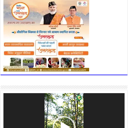
न
के
ब
लि
दा
न
को
दे
श
के
लि
ए
अ
मू
ल्य
ब
ता
या
।
Video
Player