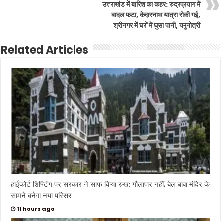
ए
उत्तराखंड में बारिश का कहर: रुद्रप्रयाग में
स
बादल फटा, केदारनाथ यात्रा रोकी गई,
र्वो
च्च
श्रीनगर में घरों में घुसा पानी, यमुनोत्री
ब
लि
दा
Related Articles
न
की
गौ
र
व
गा
था
का
प्र
ती
क
है
।
व
र्ष
1
9
9
9
में
पा
कि
हाईकोर्ट शिफ्टिंग पर सरकार ने साफ किया रुख: गौलापार नहीं, बेल बाबा मंदिर के
स्ता
सामने बनेगा नया परिसर
न
की
ना
11 hours ago
पा