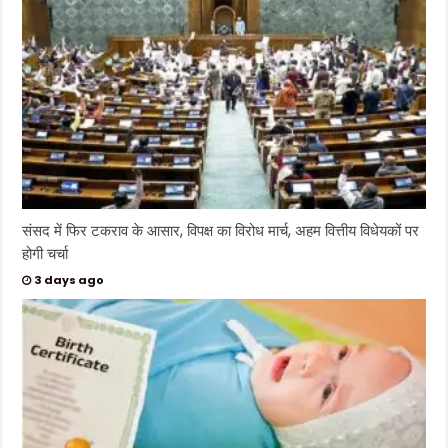
क
ह
र
क
त
का
ज
वा
ब
भा
र
ती
य
से
ना
ने
जि
स
संसद में फिर टकराव के आसार, विपक्ष का विरोध मार्च, अहम वित्तीय विधेयकों पर
दृ
ढ़
होगी चर्चा
सं
क
3 days ago
ल्प
औ
र
प
रा
क्र
म
से
दि
या
,
उ
सी