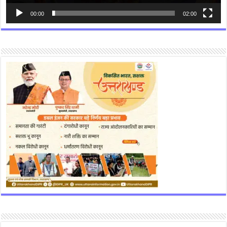
गृ
ह
मं
00:00
02:00
त्री
अ
मि
त
शा
ह
स
मे
त
दे
श
की
शी
र्ष
ह
स्ति
यों
ने
वी
र
श
ही
दों
को
श्र
द्धां
ज
लि
अ
र्पि
त
की
औ
र
उ