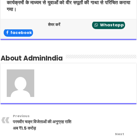
है
कार्यक्रमों के माध्यम से युवाओं को वीर सपूतों की गाथा से परिचित कराया
।
य
गया।
ह
दि
न
भा
शेयर करें
Whastapp
र
ती
facebook
य
से
ना
के
अ
द
About AdminIndia
म्य
सा
ह
स
,
वी
र
ता
औ
र
मा
तृ
भू
मि
के
Previous
लि
परमवीर चक्र विजेताओं की अनुग्रह राशि
ए
दि
अब ₹1.5 करोड़
ए
Next
ग