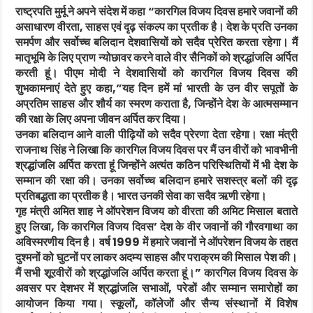
राष्ट्रपति मुर्मू ने अपने संदेश में कहा “कारगिल विजय दिवस हमारे जवानों की
असाधारण वीरता, साहस एवं दृढ़ संकल्प का प्रतीक है। देश के प्रति उनका
न
ई
समर्पण और सर्वोच्च बलिदान देशवासियों को सदैव प्रेरित करता रहेगा। मैं
दि
ल्ली
मातृभूमि के लिए प्राण न्योछावर करने वाले वीर सैनिकों को श्रद्धांजलि अर्पित
:
आ
करती हूं। पीएम मोदी ने देशवासियों को कारगिल विजय दिवस की
ज
2
शुभकामनाएं देते हुए कहा,”यह दिन हमें मां भारती के उन वीर सपूतों के
6
अप्रतिम साहस और शौर्य का स्मरण कराता है, जिन्होंने देश के आत्मसम्मान
जु
ला
की रक्षा के लिए अपना जीवन अर्पित कर दिया।
ई
को
उनका बलिदान आने वाली पीढ़ियों को सदैव प्रेरणा देता रहेगा।
रक्षा मंत्री
पू
राजनाथ सिंह ने लिखा कि
कारगिल विजय दिवस पर मैं उन वीरों को भावभीनी
रा
दे
श्रद्धांजलि अर्पित करता हूं जिन्होंने अत्यंत कठिन परिस्थितियों में भी देश के
श
‘
सम्मान की रक्षा की। उनका सर्वोच्च बलिदान हमारे सशस्त्र बलों की दृढ़
का
प्रतिबद्धता का प्रतीक है। भारत उनकी सेवा का सदैव ऋणी रहेगा।
र
गि
गृह मंत्री अमित शाह ने ऑपरेशन विजय को वीरता की अमिट मिसाल बताते
ल
वि
हुए लिखा, कि कारगिल विजय दिवस’ देश के वीर जवानों की गौरवगाथा का
ज
य
अविस्मरणीय दिन है। वर्ष 1999 में हमारे जवानों ने ऑपरेशन विजय के तहत
दि
व
दुश्मनों को घुटनों पर लाकर अदम्य साहस और पराक्रम की मिसाल पेश की।
स
’
मैं सभी शूरवीरों को श्रद्धांजलि अर्पित करता हूं।” कारगिल विजय दिवस के
म
ना
अवसर पर देशभर में श्रद्धांजलि सभाओं, परेडों और सम्मान समारोहों का
र
आयोजन किया गया। स्कूलों, कॉलेजों और सैन्य संस्थानों में विशेष
हा