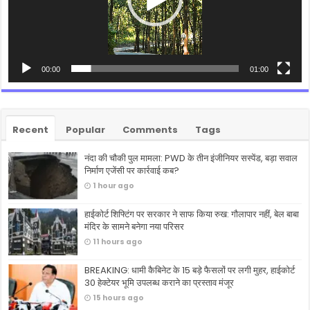
00:00
01:00
Recent
Popular
Comments
Tags
नंदा की चौकी पुल मामला: PWD के तीन इंजीनियर सस्पेंड, बड़ा सवाल
निर्माण एजेंसी पर कार्रवाई कब?
1 hour ago
हाईकोर्ट शिफ्टिंग पर सरकार ने साफ किया रुख: गौलापार नहीं, बेल बाबा
मंदिर के सामने बनेगा नया परिसर
11 hours ago
BREAKING: धामी कैबिनेट के 15 बड़े फैसलों पर लगी मुहर, हाईकोर्ट
30 हेक्टेयर भूमि उपलब्ध कराने का प्रस्ताव मंजूर
15 hours ago