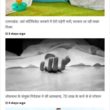
की
स्मृ
ति
में
ह
र
व
उत्तराखंड : बर्थ सर्टिफिकेट बनवाने में देरी पड़ेगी भारी, सरकार ला रही सख्त
र्ष
नियम
य
ह
दि
3 days ago
व
स
म
ना
या
जा
ता
है
।
8
4
दि
नों
त
क
च
ले
इ
स
लोकसभा के संयुक्त निदेशक ने की आत्महत्या, 70 लाख के कर्ज से थे परेशान
सं
घ
3 days ago
र्ष
में