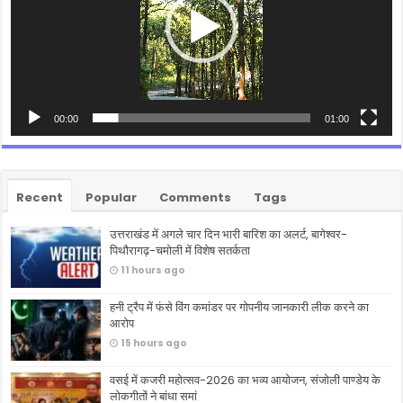
00:00
01:00
Recent
Popular
Comments
Tags
उत्तराखंड में अगले चार दिन भारी बारिश का अलर्ट, बागेश्वर-
पिथौरागढ़-चमोली में विशेष सतर्कता
11 hours ago
हनी ट्रैप में फंसे विंग कमांडर पर गोपनीय जानकारी लीक करने का
आरोप
15 hours ago
वसई में कजरी महोत्सव-2026 का भव्य आयोजन, संजोली पाण्डेय के
लोकगीतों ने बांधा समां