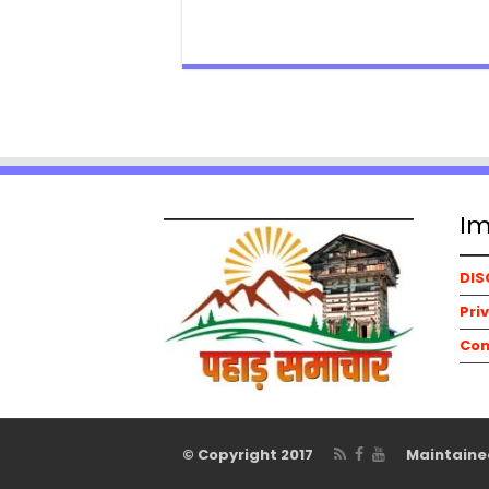
Im
DIS
Pri
Con
© Copyright 2017
Maintained