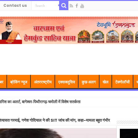
Contact us
बर
ब्रेकिंग न्यूज
अंतरराष्ट्रीय
एक्सक्लूसिव
कुछ अलग
खेल
टेक्नोलॉजी
ध
ारिश का अलर्ट, बागेश्वर-पिथौरागढ़-चमोली में विशेष सतर्कता
ियासत गरमाई, गणेश गोदियाल ने की SIT जांच की मांग, कहा-मामला बहुत गंभीर
Video
Player