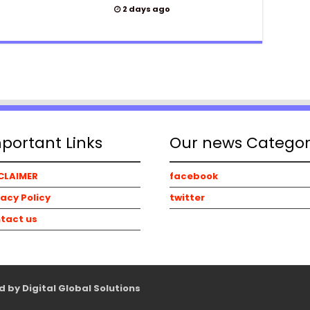
2 days ago
portant Links
Our news Catego
CLAIMER
facebook
vacy Policy
twitter
tact us
 by Digital Global Solutions