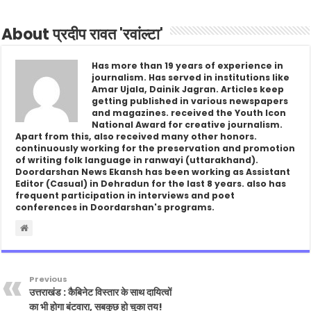
About प्रदीप रावत 'रवांल्टा'
Has more than 19 years of experience in
journalism. Has served in institutions like
Amar Ujala, Dainik Jagran. Articles keep
getting published in various newspapers
and magazines. received the Youth Icon
National Award for creative journalism.
Apart from this, also received many other honors.
continuously working for the preservation and promotion
of writing folk language in ranwayi (uttarakhand).
Doordarshan News Ekansh has been working as Assistant
Editor (Casual) in Dehradun for the last 8 years. also has
frequent participation in interviews and poet
conferences in Doordarshan's programs.
Previous
उत्तराखंड : कैबिनेट विस्तार के साथ दायित्वों
का भी होगा बंटवारा, सबकुछ हो चुका तय!