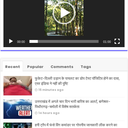
00:00
01:00
Recent
Popular
Comments
Tags
फुकेट-दिल्ली उड़ान के पायलट का डोप टेस्ट पॉजिटिव होने का दावा,
एयर इंडिया ने नहीं की पुष्टि
15 minutes ago
उत्तराखंड में अगले चार दिन भारी बारिश का अलर्ट, बागेश्वर-
पिथौरागढ़-चमोली में विशेष सतर्कता
14 hours ago
हनी ट्रैप में फंसे विंग कमांडर पर गोपनीय जानकारी लीक करने का