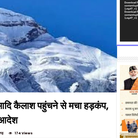
Download F
content/upl
1.mp4?_=1
Download F
content/upl
1.mp4?_=1
आदि कैलाश पहुंचने से मचा हड़कंप,
 आदेश
ागढ़
174 Views