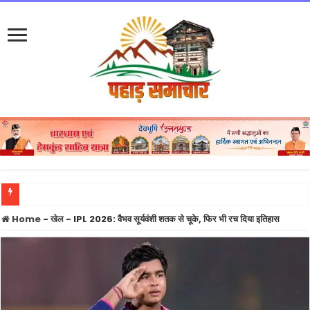
BREAKING: धामी कैबिनेट के 15 बड़े फैसलों पर लगी मुहर, हाईकोर्ट 30 हेक्टेयर भूमि उपलब्ध करा
Home
-
खेल
-
IPL 2026: वैभव सूर्यवंशी शतक से चूके, फिर भी रच दिया इतिहास