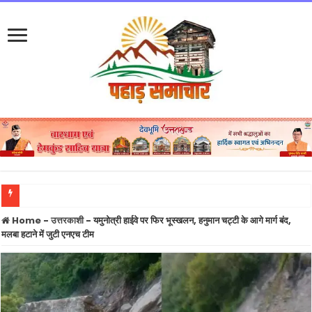
उत्तराखंड में बारिश का कहर जारी: 132 सड़कें बंद, नदियां चेतावनी रेखा के करीब, आज भी येलो अलर
Home
-
उत्तरकाशी
-
यमुनोत्री हाईवे पर फिर भूस्खलन, हनुमान चट्टी के आगे मार्ग बंद,
मलबा हटाने में जुटी एनएच टीम