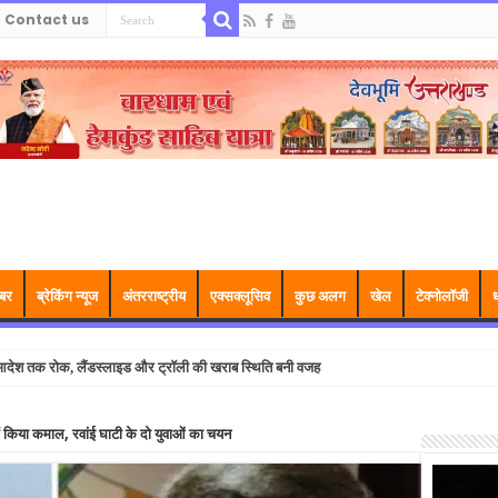
Contact us
बर
ब्रेकिंग न्यूज
अंतरराष्ट्रीय
एक्सक्लूसिव
कुछ अलग
खेल
टेक्नोलॉजी
ध
म आदेश तक रोक, लैंडस्लाइड और ट्रॉली की खराब स्थिति बनी वजह
ं किया कमाल, रवांई घाटी के दो युवाओं का चयन
Video
Player