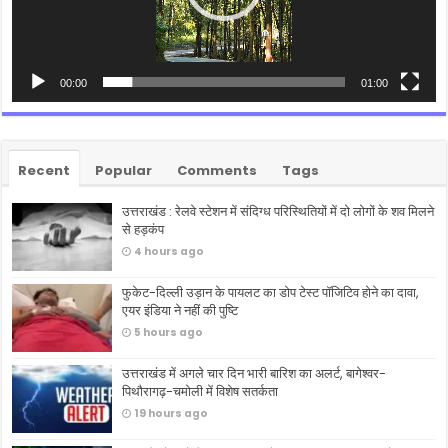
00:00
01:00
Recent
Popular
Comments
Tags
उत्तराखंड : रेलवे स्टेशन में संदिग्ध परिस्थितियों में दो लोगों के शव मिलने
से हड़कंप
4 hours ago
फुकेट-दिल्ली उड़ान के पायलट का डोप टेस्ट पॉजिटिव होने का दावा,
एयर इंडिया ने नहीं की पुष्टि
5 hours ago
उत्तराखंड में अगले चार दिन भारी बारिश का अलर्ट, बागेश्वर-
पिथौरागढ़-चमोली में विशेष सतर्कता
19 hours ago