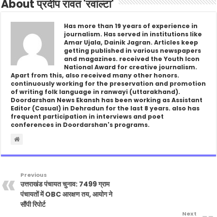
About प्रदीप रावत 'रवांल्टा'
Has more than 19 years of experience in
journalism. Has served in institutions like
Amar Ujala, Dainik Jagran. Articles keep
getting published in various newspapers
and magazines. received the Youth Icon
National Award for creative journalism.
Apart from this, also received many other honors.
continuously working for the preservation and promotion
of writing folk language in ranwayi (uttarakhand).
Doordarshan News Ekansh has been working as Assistant
Editor (Casual) in Dehradun for the last 8 years. also has
frequent participation in interviews and poet
conferences in Doordarshan's programs.
Previous
उत्तराखंड पंचायत चुनाव: 7499 ग्राम
पंचायतों में OBC आरक्षण तय, आयोग ने
सौंपी रिपोर्ट
Next