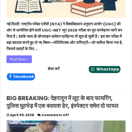
दो
नए
विषय
शामिल,
नई दिल्ली: राष्ट्रीय परीक्षा एजेंसी (NTA) ने विश्वविद्यालय अनुदान आयोग (UGC) की
जानें
अहम
ओर से आयोजित होने वाली UGC-NET जून 2026 परीक्षा का पूरा कार्यक्रम जारी कर
जानकारी
दिया है। इसके साथ ही ऑनलाइन आवेदन प्रक्रिया भी शुरू हो चुकी है। इस बार परीक्षा में
बड़ा बदलाव करते हुए दो नए विषय—स्टैटिस्टिक्स और फॉरेस्ट्री—को शामिल किया गया है,
जिससे छात्रों के लिए …
Read More »
शेयर करें
Whastapp
facebook
BIG BREAKING: देहरादून में लूट के बाद फायरिंग,
पुलिस मुठभेड़ में एक बदमाश ढेर, इंस्पेक्टर समेत दो घायल
on
April 30, 2026
Comments Off
BIG
BREAKING:
देहरादून