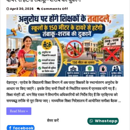
on
April 30, 2026
Comments Off
अनुरोध
पर
होंगे
शिक्षकों
के
तबादले,
स्कूलों
के
150
मीटर
में
दायरे
से
हटेंगी
देहरादून : प्रदेश के विद्यालयी शिक्षा विभाग में अब पात्र शिक्षकों के स्थानांतरण अनुरोध के
तंबाकू-
शराब
आधार पर किए जाएंगे। इसके लिए सभी जिलों से निर्धारित समय में प्रस्ताव मांगे गए हैं।
की
शिक्षा मंत्री डॉ. धन सिंह रावत ने विभागीय अधिकारियों को निर्देश दिए हैं कि प्रक्रिया को
दुकानें
समयबद्ध तरीके से पूरा किया जाए। माध्यमिक शिक्षा निदेशालय में आयोजित समीक्षा बैठक …
Read More »
शेयर करें
Whastapp
facebook