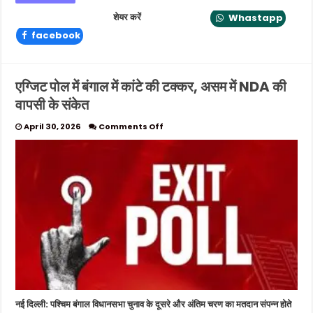
शेयर करें
Whastapp
facebook
एग्जिट पोल में बंगाल में कांटे की टक्कर, असम में NDA की
वापसी के संकेत
on
April 30, 2026
Comments Off
एग्जिट
पोल
में
बंगाल
में
कांटे
की
टक्कर,
असम
में
NDA
की
वापसी
के
नई दिल्ली: पश्चिम बंगाल विधानसभा चुनाव के दूसरे और अंतिम चरण का मतदान संपन्न होते
संकेत