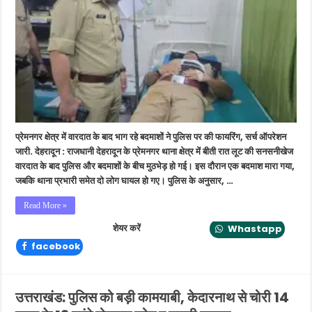
में
लूट
के
बाद
फायरिंग,
पुलिस
मुठभेड़
में
एक
बदमाश
ढेर,
प्रेमनगर क्षेत्र में वारदात के बाद भाग रहे बदमाशों ने पुलिस पर की फायरिंग, सर्च ऑपरेशन
इंस्पेक्टर
समेत
जारी. देहरादून : राजधानी देहरादून के प्रेमनगर थाना क्षेत्र में बीती रात लूट की सनसनीखेज
दो
वारदात के बाद पुलिस और बदमाशों के बीच मुठभेड़ हो गई। इस दौरान एक बदमाश मारा गया,
घायल
जबकि थाना प्रभारी समेत दो लोग घायल हो गए। पुलिस के अनुसार, …
Read More »
शेयर करें
Whastapp
facebook
उत्तराखंड: पुलिस को बड़ी कामयाबी, केदारनाथ से चोरी 14