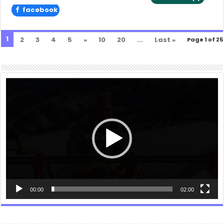
facebook
1
2
3
4
5
»
10
20
...
Last »
Page 1 of 25
Video
Player
00:00
02:00