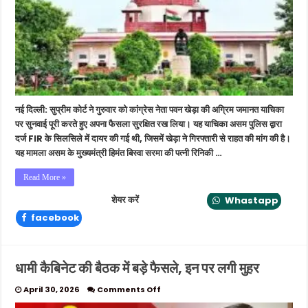
में
जोरदार
बहस,
पवन
खेड़ा
को
फिलहाल
राहत
नहीं,
नई दिल्ली: सुप्रीम कोर्ट ने गुरुवार को कांग्रेस नेता पवन खेड़ा की अग्रिम जमानत याचिका
सुप्रीम
कोर्ट
पर सुनवाई पूरी करते हुए अपना फैसला सुरक्षित रख लिया। यह याचिका असम पुलिस द्वारा
ने
दर्ज FIR के सिलसिले में दायर की गई थी, जिसमें खेड़ा ने गिरफ्तारी से राहत की मांग की है।
सुरक्षित
यह मामला असम के मुख्यमंत्री हिमंत बिस्वा सरमा की पत्नी रिनिकी …
रखा
फैसला
Read More »
शेयर करें
Whastapp
facebook
धामी कैबिनेट की बैठक में बड़े फैसले, इन पर लगी मुहर
on
April 30, 2026
Comments Off
धामी