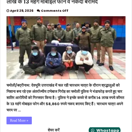
लाख के 13 महंगे मोबाइल फोन व नकदी बरामद
on
April 29, 2026
Comments Off
उत्तराखंड:
पुलिस
को
बड़ी
कामयाबी,
केदारनाथ
से
चोरी
14
लाख
के
13
महंगे
मोबाइल
चमोली/बद्रीनाथ: देवभूमि उत्तराखंड में चल रही चारधाम यात्रा के दौरान श्रद्धालुओं को
फोन
व
निशाना बना रहे एक अंतर्राज्यीय टप्पेबाज गिरोह का चमोली पुलिस ने भंडाफोड़ करते हुए चार
नकदी
शातिर आरोपियों को गिरफ्तार किया है। पुलिस ने इनके कब्जे से करीब 14 लाख रुपये कीमत
बरामद
के 13 महंगे मोबाइल फोन और 58,860 रुपये नकद बरामद किए हैं। चारधाम यात्रा अपने
चरम पर …
Read More »
शेयर करें
Whastapp