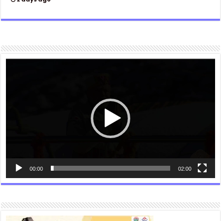
Video
Player
00:00
02:00