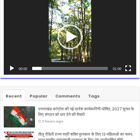
Video
Player
00:00
01:00
Recent
Popular
Comments
Tags
उत्तराखंड कांग्रेस की नई प्रदेश कार्यकारिणी घोषित, 2027 चुनाव के
लिए संगठन को धार देने की तैयारी
2 hours ago
तीलू रौतेली राज्य स्त्री शक्ति पुरस्कार के लिए 13 महिलाओं का चयन,
राज्य स्तरीय आंगनबाड़ी पुरस्कार के लिए 35 कार्यकर्तियां होंगी