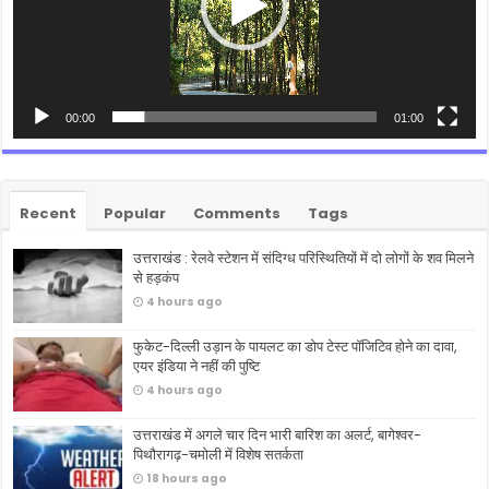
00:00
01:00
Recent
Popular
Comments
Tags
उत्तराखंड : रेलवे स्टेशन में संदिग्ध परिस्थितियों में दो लोगों के शव मिलने
से हड़कंप
4 hours ago
फुकेट-दिल्ली उड़ान के पायलट का डोप टेस्ट पॉजिटिव होने का दावा,
एयर इंडिया ने नहीं की पुष्टि
4 hours ago
उत्तराखंड में अगले चार दिन भारी बारिश का अलर्ट, बागेश्वर-
पिथौरागढ़-चमोली में विशेष सतर्कता
18 hours ago