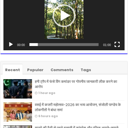
00:00
01:00
Recent
Popular
Comments
Tags
हनी ट्रैप में फंसे विंग कमांडर पर गोपनीय जानकारी लीक करने का
आरोप
1 hour ago
वसई में कजरी महोत्सव-2026 का भव्य आयोजन, संजोली पाण्डेय के
लोकगीतों ने बांधा समां
6 hours ago
खड़गे की रैली से पहले हल्द्वानी में कांग्रेस और पुलिस आमने-सामने,