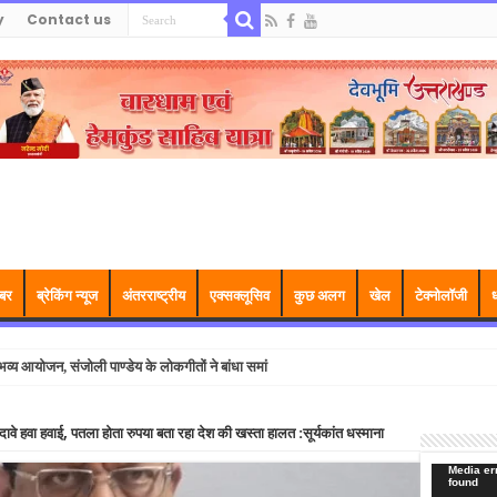
y
Contact us
बर
ब्रेकिंग न्यूज
अंतरराष्ट्रीय
एक्सक्लूसिव
कुछ अलग
खेल
टेक्नोलॉजी
ध
्य आयोजन, संजोली पाण्डेय के लोकगीतों ने बांधा समां
 दावे हवा हवाई, पतला होता रुपया बता रहा देश की खस्ता हालत :सूर्यकांत धस्माना
Video
Media err
found
Player