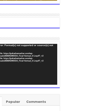
or: Format(s) not supported or source(s) not
ile: https://pahadsamachar.com/wp-
oads/2026/01/MDDA_Final-Vertical_2-1.mp4?_=2
ile: https://pahadsamachar.com/wp-
oads/2026/01/MDDA_Final-Vertical_2-1.mp4?_=2
Popular
Comments