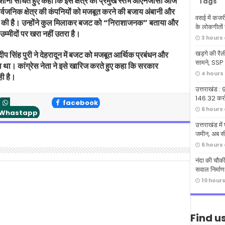
निशाना साधते हुए कहा कि इस क्षेत्र का प्रमुख स्तंभ ओएनजीसी आज
Tags
 सार्वजनिक क्षेत्र की कंपनियों को मजबूत करने की बजाय अंबानी और
वसई में कजर
ाने की है। उन्होंने कुल मिलाकर बजट को “निराशाजनक” बताया और
के लोकगीतों न
्मीदों पर खरा नहीं उतरा है।
3 hours
खड़गे की रैली
ीप सिंह पुरी ने देहरादून में बजट को मजबूत आर्थिक प्रबंधन और
सामने, SSP क
 था। कांग्रेस नेता ने इसे खारिज करते हुए कहा कि सरकार
4 hours
ही है।
उत्तराखंड : 9
146.32 करोड
facebook
6 hours
Whastapp
उत्तराखंड मे
जमीन, अब सी
6 hours
नंदा की चौकी
सवाल निर्माण
10 hour
Find u