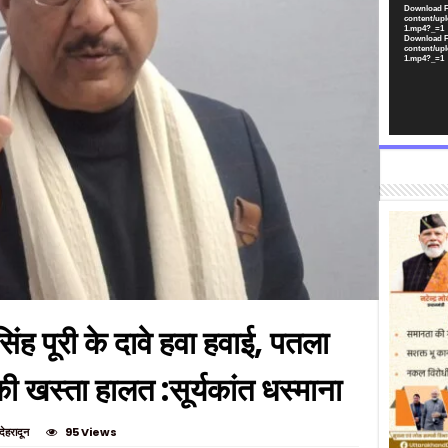
Download F
content/upl
1.mp4?_=1
Download F
content/upl
1.mp4?_=1
िंह पूरी के दावे हवा हवाई, पतला
की खस्ता हालत :सूर्यकांत धस्माना
देहरादून
95 Views