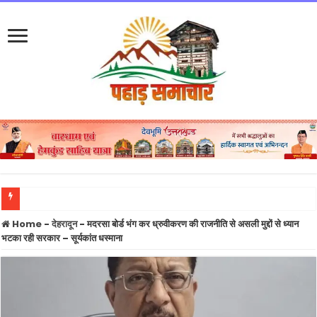
BREAKING: धामी कैबिनेट के 15 बड़े फैसलों पर लगी मुहर, हाईकोर्ट 30 हेक्टेयर भूमि उपलब्ध करा
Home
-
देहरादून
-
मदरसा बोर्ड भंग कर ध्रुवीकरण की राजनीति से असली मुद्दों से ध्यान
भटका रही सरकार – सूर्यकांत धस्माना