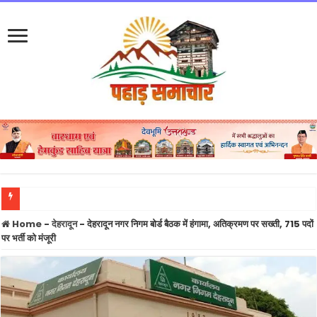
फुकेट-दिल्ली उड़ान के पायलट का डोप टेस्ट पॉजिटिव होने का दावा, एयर इंडिया ने नहीं की पुष्टि
Home
-
देहरादून
-
देहरादून नगर निगम बोर्ड बैठक में हंगामा, अतिक्रमण पर सख्ती, 715 पदों
पर भर्ती को मंजूरी