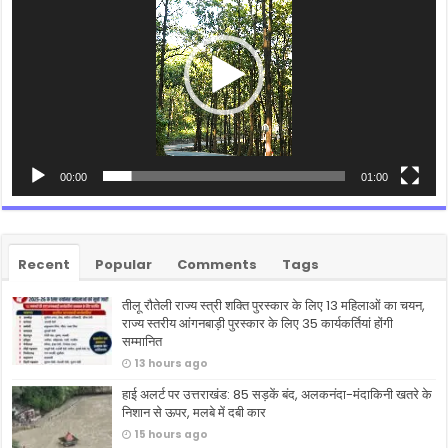
00:00
01:00
Recent
Popular
Comments
Tags
तीलू रौतेली राज्य स्त्री शक्ति पुरस्कार के लिए 13 महिलाओं का चयन,
राज्य स्तरीय आंगनबाड़ी पुरस्कार के लिए 35 कार्यकर्तियां होंगी
सम्मानित
13 hours ago
हाई अलर्ट पर उत्तराखंड: 85 सड़कें बंद, अलकनंदा-मंदाकिनी खतरे के
निशान से ऊपर, मलबे में दबी कार
15 hours ago