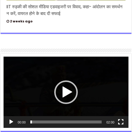
IIT रुड़की की सोशल मीडिया एडवाइजरी पर विवाद, कहा- आंदोलन का समर्थन
न करें, वायरल होने के बाद दी सफाई
2 weeks ago
Video
Player
00:00
02:00