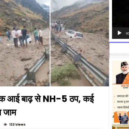
00
क आई बाढ़ से NH-5 ठप, कई
बा जाम
122 Views