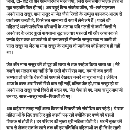
जींस, टी-शर्ट तो अब आम परिधान में आ गया, जिसे अब समाज में एक तरह से
मूक सहमति मिल ही गई। अब बहुएं बिना संकोच जींस, टी-शर्ट पहनकर
अपने सास ससुर,मामा ससुर या जेठ जैसे रिश्तों के सम्मुख पहनकर आराम से
वार्तालाप करती है, जिसे सब सामान्य ही रूप में लेने लगे हैं। पहले की
महिलाएं अपने पारंपरिक परिधानों के अलावा यदि गलती से कभी किसी ने
अपने घर के अंदर कुर्ता पायजामा सूट सलवार पहनती थी और अचानक से
उनके देवर तक आ जाते तो वो उन कपड़ों में उनके सम्मुख तक न जाती तो
सास ससुर या जेठ या मामा ससुर के सम्मुख तो जाने का कोई मतलब ही नहीं
था।
जेठ और मामा ससुर की तो दूर की छाया से तक परहेज किया जाता था। मेरे
कहने का मतलब यह नहीं है कि उसी दौर में रहा जाए, कम से कम इतनी
सभ्यता तो रहे कि देसरों को आपको देखकर नजरें ना चुराना पड़े। लेकिन
आज के वक्त अब रिश्तों में वो बात रही नहीं,बल्कि जेठ हो,मामा ससुर हो या
अपने सास ससुर सभी रिश्ते ही बदल गए, जेठ भैया हो गए, मामा ससुर मामाजी
बन गए, सास-ससुर माजी-पिताजी हो गए।
अब कई बार समझ नहीं आता किस मां पिताजी को संबोधित कर रहे है। ये बात
महिलाओं के लिए इसलिए मुझे कहनी पड़ रही क्योंकि हर बच्चे की पहली
शिक्षक मां होती है। हर परिवार की मुख्य धुरी महिला होती है। घर में सुबह की
चाय से लेकर रात के खाने तक की हर गतिविधि महिलाओं पर ही निर्भर रहती