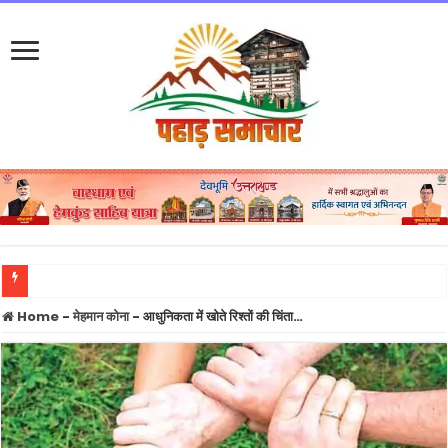
हाईकोर्ट शिफ्टिंग पर सरकार ने साफ किया रुख: गौलापार नहीं, बेल बाबा मंदिर के सामने बनेगा नया 
Home
-
मेहमान कोना
-
आधुनिकता में खोते रिश्तों की चिंता…