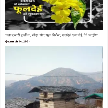
चला फुलारी फूलों क, सौदा-सौदा फूल बिरौला, फूलदेई, छ्मा देई, ऐगे ऋतुरैणा
March 14, 2024