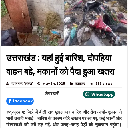
उत्तराखंड : यहां हुई बारिश, दोपहिया
वाहन बहे, मकानों को पैदा हुआ खतरा
प्रदीप रावत 'रवांल्टा'
May 24, 2025
उत्तराखंड
598 Views
शेयर करें
Whastapp
facebook
रुद्रप्रयाग: जिले में बीती रात मूसलाधार बारिश और तेज आंधी-तूफान ने
भारी तबाही मचाई। बारिश के कारण गदेरे उफान पर आ गए, कई भवनों और
गौशालाओं की छतें उड़ गईं, और जगह-जगह पेड़ों को नुकसान पहुंचा।