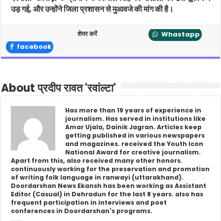
उड़ गई, और उन्होंने जिला प्रशासन से मुआवजे की मांग की है।
शेयर करें
Whastapp
facebook
About प्रदीप रावत 'रवांल्टा'
Has more than 19 years of experience in
journalism. Has served in institutions like
Amar Ujala, Dainik Jagran. Articles keep
getting published in various newspapers
and magazines. received the Youth Icon
National Award for creative journalism.
Apart from this, also received many other honors.
continuously working for the preservation and promotion
of writing folk language in ranwayi (uttarakhand).
Doordarshan News Ekansh has been working as Assistant
Editor (Casual) in Dehradun for the last 8 years. also has
frequent participation in interviews and poet
conferences in Doordarshan's programs.