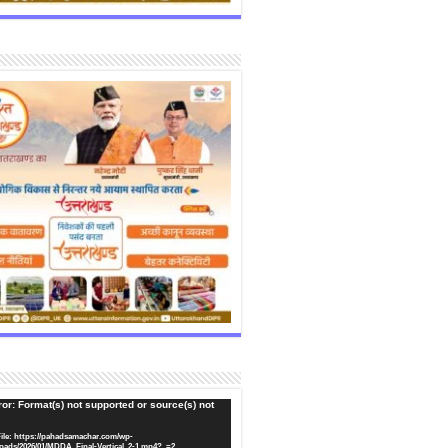
or: Format(s) not supported or source(s) not
ile: https://pahadsamachar.com/wp-
oads/2026/01/MDDA_Final-Vertical_2-1.mp4?_=2