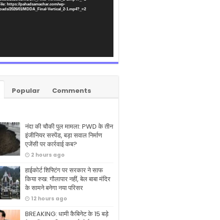
ile: https://pahadsamachar.com/wp-
oads/2026/01/MDDA_Final-Vertical_2-1.mp4?_=2
Popular
Comments
नंदा की चौकी पुल मामला: PWD के तीन
इंजीनियर सस्पेंड, बड़ा सवाल निर्माण
एजेंसी पर कार्रवाई कब?
2 hours ago
हाईकोर्ट शिफ्टिंग पर सरकार ने साफ
किया रुख: गौलापार नहीं, बेल बाबा मंदिर
के सामने बनेगा नया परिसर
12 hours ago
BREAKING: धामी कैबिनेट के 15 बड़े