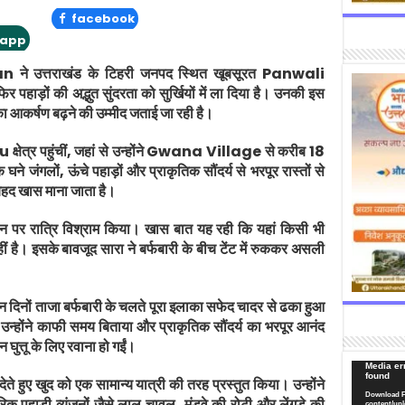
facebook
app
an
ने उत्तराखंड के टिहरी जनपद स्थित खूबसूरत
Panwali
 पहाड़ों की अद्भुत सुंदरता को सुर्खियों में ला दिया है। उनकी इस
ं का आकर्षण बढ़ने की उम्मीद जताई जा रही है।
u
क्षेत्र पहुंचीं, जहां से उन्होंने
Gwana Village
से करीब 18
े जंगलों, ऊंचे पहाड़ों और प्राकृतिक सौंदर्य से भरपूर रास्तों से
 बेहद खास माना जाता है।
 पर रात्रि विश्राम किया। खास बात यह रही कि यहां किसी भी
ीं है। इसके बावजूद सारा ने बर्फबारी के बीच टेंट में रुककर असली
ं इन दिनों ताजा बर्फबारी के चलते पूरा इलाका सफेद चादर से ढका हुआ
च उन्होंने काफी समय बिताया और प्राकृतिक सौंदर्य का भरपूर आनंद
ुत्तू के लिए रवाना हो गईं।
Video
Media err
found
े हुए खुद को एक सामान्य यात्री की तरह प्रस्तुत किया। उन्होंने
Player
Download F
क पहाड़ी व्यंजनों जैसे लाल चावल, मंडवे की रोटी और लेंगड़े की
content/upl