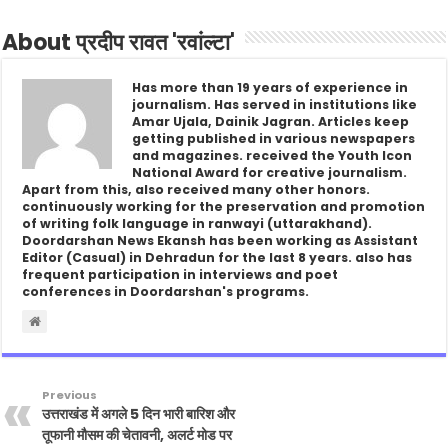
About प्रदीप रावत 'रवांल्टा'
Has more than 19 years of experience in
journalism. Has served in institutions like
Amar Ujala, Dainik Jagran. Articles keep
getting published in various newspapers
and magazines. received the Youth Icon
National Award for creative journalism.
Apart from this, also received many other honors.
continuously working for the preservation and promotion
of writing folk language in ranwayi (uttarakhand).
Doordarshan News Ekansh has been working as Assistant
Editor (Casual) in Dehradun for the last 8 years. also has
frequent participation in interviews and poet
conferences in Doordarshan's programs.
Previous
उत्तराखंड में अगले 5 दिन भारी बारिश और
तूफानी मौसम की चेतावनी, अलर्ट मोड पर