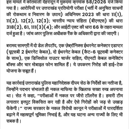
इस मामले में कोतवाली देहरादून में मुकदमा क्रमांक 58/2026 दर्ज किया
गया है। आरोपियों पर उत्तराखंड प्रतियोगी परीक्षा (भर्ती में अनुचित साधनों
की रोकथाम व निवारण के उपाय) अधिनियम 2023 की धारा 11(1),
11(2), 12(2), 12(3); भारतीय न्याय संहिता (बीएनएस) की धारा
318(2), 61, 111(3)(4); और आईटी एक्ट की धारा 66 के तहत मामला
दर्ज हुआ है। जांच अपर पुलिस अधीक्षक रैंक के अधिकारी द्वारा की जाएगी।
बरामद सामग्री में दो डेल लैपटॉप, एक ज़ेब्रॉनिक्स ईथरनेट कनेक्टर एडाप्टर
(यूएसबी 2 ईथरनेट केबल), दो ईथरनेट केबल (कैट-6 यूएसबी कनेक्टर
के साथ), एक डिजिसोल राउटर चार्जर सहित, पीएनटी केबल कनेक्टिंग
बॉक्स और चार मोबाइल फोन शामिल हैं। ये उपकरण गिरोह की हाई-टेक
योजना के सबूत हैं।
यह कार्रवाई उत्तराखंड पुलिस महानिदेशक दीपम सेठ के निर्देशों का नतीजा है,
जिन्होंने पदभार संभालते ही नकल माफिया के खिलाफ सख्त रुख अपनाया
था। सेठ ने कहा, “परीक्षाओं में नकल पर जीरो टॉलरेंस है। हमारी टीम
लगातार इनपुट विकसित कर रही है और ऐसे गिरोहों को जड़ से उखाड़
फेंकेगी।” राज्य सरकार के नकल विरोधी कानून ने परीक्षाओं में पारदर्शिता
बढ़ाने में महत्वपूर्ण भूमिका निभाई है, और यह घटना अन्य राज्यों के लिए भी
सबक है।