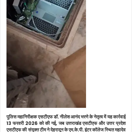
पुलिस महानिरीक्षक एसटीएफ डॉ. नीलेश आनंद भरणे के नेतृत्व में यह कार्रवाई
13 फरवरी 2026 को की गई, जब उत्तराखंड एसटीएफ और उत्तर प्रदेश
एसटीएफ की संयुक्त टीम ने देहरादून के एम.के.पी. इंटर कॉलेज स्थित महादेव