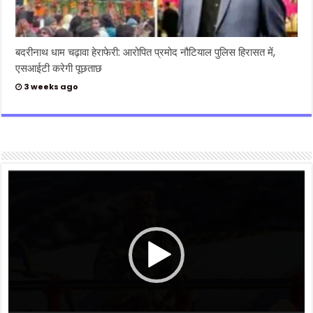
बदरीनाथ धाम चढ़ावा हेराफेरी: आरोपित प्रमोद नौटियाल पुलिस हिरासत में,
एसआईटी करेगी पूछताछ
3 weeks ago
Video
Player