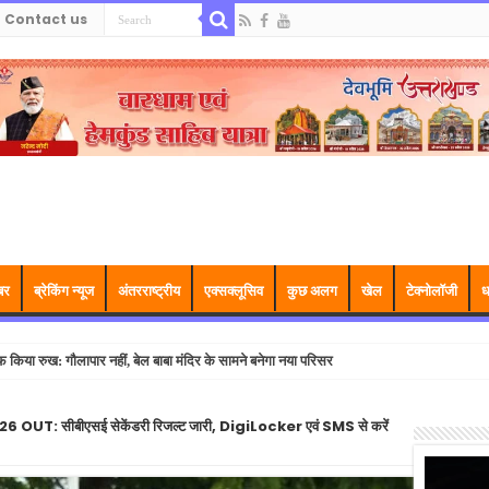
Contact us
बर
ब्रेकिंग न्यूज
अंतरराष्ट्रीय
एक्सक्लूसिव
कुछ अलग
खेल
टेक्नोलॉजी
ध
फ किया रुख: गौलापार नहीं, बेल बाबा मंदिर के सामने बनेगा नया परिसर
UT: सीबीएसई सेकेंडरी रिजल्ट जारी, DigiLocker एवं SMS से करें
Video
Player