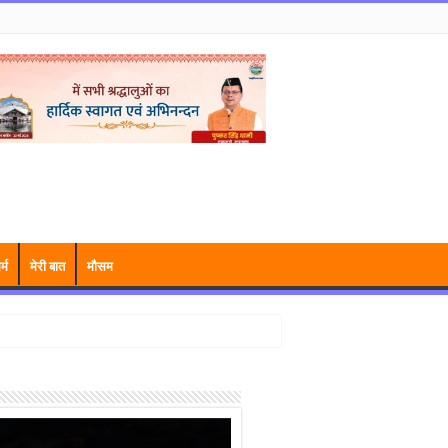
र्म
मेरी बात
मौसम