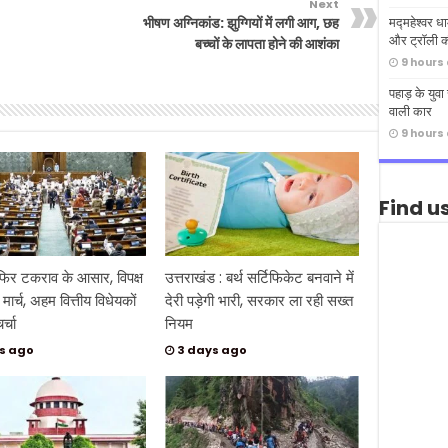
Next
मद्महेश्वर 
भीषण अग्निकांड: झुग्गियों में लगी आग, छह
और ट्रॉली क
बच्चों के लापता होने की आशंका
9 hours
पहाड़ के युवा
वाली कार
9 hours
Find u
 फिर टकराव के आसार, विपक्ष
उत्तराखंड : बर्थ सर्टिफिकेट बनवाने में
मार्च, अहम वित्तीय विधेयकों
देरी पड़ेगी भारी, सरकार ला रही सख्त
र्चा
नियम
s ago
3 days ago