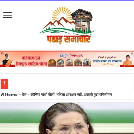
उत्तराखंड में अगले चार दिन भारी बारिश का अलर्ट, बागेश्वर-पिथौरागढ़-चमोली में विशेष सतर्कता
Home
-
देश
-
सोनिया गांधी बोलीं :महिला आरक्षण नहीं, असली मुद्दा परिसीमन