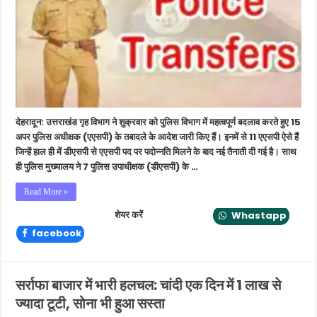
प्रशासनिक
फेरबदल
:
15
ASP
और
7
DSP
के
तबादले,
देहरादून: उत्तराखंड गृह विभाग ने शुक्रवार को पुलिस विभाग में महत्वपूर्ण बदलाव करते हुए 15
11
कोप्रोमोशन
अपर पुलिस अधीक्षक (एएसपी) के तबादले के आदेश जारी किए हैं। इनमें से 11 एएसपी ऐसे हैं
के
जिन्हें हाल ही में डीएसपी से एएसपी पद पर पदोन्नति मिलने के बाद नई तैनाती दी गई है। साथ
बाद
ही पुलिस मुख्यालय ने 7 पुलिस उपाधीक्षक (डीएसपी) के …
नई
जिम्मेदारियां
Read More »
शेयर करें
Whastapp
facebook
सर्राफा बाजार में भारी हलचल: चांदी एक दिन में 1 लाख से
ज्यादा टूटी, सोना भी हुआ सस्ता