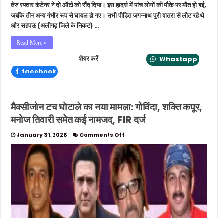
तेज रफ्तार कंटेनर ने दो ऑटो को रौंद दिया। इस हादसे में पांच लोगों की मौके पर मौत हो गई,
जबकि तीन अन्य गंभीर रूप से घायल हो गए। सभी पीड़ित जगन्नाथ पुरी यात्रा से लौट रहे थे
और सहपऊ (अलीगढ़ जिले के निकट) …
Read More »
शेयर करें
Whastapp
facebook
मैक्सीजोन टच घोटाले का नया मामला: गोविंदा, शक्ति कपूर,
मनोज तिवारी समेत कई नामजद, FIR दर्ज
on
January 31, 2026
Comments Off
मैक्सीजोन
टच
घोटाले
का
नया
मामला:
गोविंदा,
शक्ति
कपूर,
मनोज