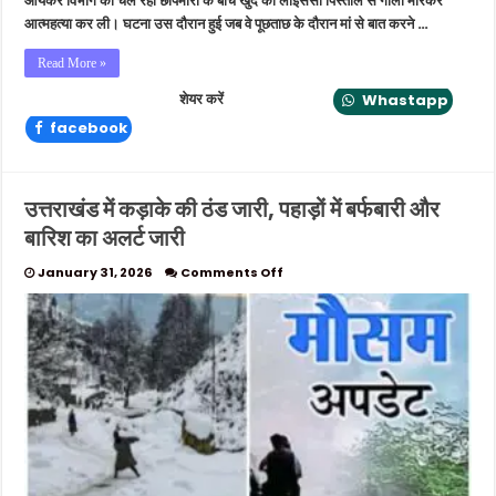
आयकर विभाग की चल रही छापेमारी के बीच खुद को लाइसेंसी पिस्तौल से गोली मारकर
आत्महत्या कर ली। घटना उस दौरान हुई जब वे पूछताछ के दौरान मां से बात करने …
Read More »
शेयर करें
Whastapp
facebook
उत्तराखंड में कड़ाके की ठंड जारी, पहाड़ों में बर्फबारी और
बारिश का अलर्ट जारी
on
January 31, 2026
Comments Off
उत्तराखंड
में
कड़ाके
की
ठंड
जारी,
पहाड़ों
में
बर्फबारी
और
बारिश