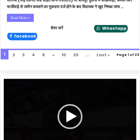
सदस्यों (भाई देवानंद पांडे सहित अन्य रिश्तेदारों) पर बाजपुर पुलिस में धोखाधड़ी, धमकी और
टेस्ट
फर्जीवाड़े से जमीन कब्जाने का मुकदमा दर्ज होने के बाद विधायक ने खुद निष्पक्ष जांच …
कराने
की
Read More »
मांग
शेयर करें
Whastapp
facebook
1
2
3
4
5
»
10
20
...
Last »
Page 1 of 23
Video
Player