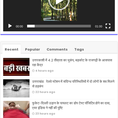
00:00
01:00
Recent
Popular
Comments
Tags
उत्तरकाशी में 4.2 तीव्रता का भूकंप, बड़कोट के राजगढ़ी के आसपास
रहा केंद्र
4 hours ago
उत्तराखंड : रेलवे स्टेशन में संदिग्ध परिस्थितियों में दो लोगों के शव मिलने
से हड़कंप
22 hours ago
फुकेट-दिल्ली उड़ान के पायलट का डोप टेस्ट पॉजिटिव होने का दावा,
एयर इंडिया ने नहीं की पुष्टि
23 hours ago