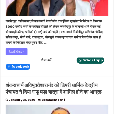
तिवारी
समेत
कई
नामजद,
जमशेदपुर: गाजियाबाद स्थित कंपनी मैक्सीजोन टच इंडिया प्राइवेट लिमिटेड के खिलाफ
FIR
दर्ज
3000 करोड़ रुपये के कथित घोटाले को लेकर जमशेदपुर के साकची थाने में एक नई
धोखाधड़ी की प्राथमिकी (FIR) दर्ज की गई है। इस मामले में बॉलीवुड अभिनेता गोविंदा,
शक्ति कपूर, चंकी पांडे, रजा मुराद, भोजपुरी गायक एवं सांसद मनोज तिवारी के साथ ही
कंपनी के निदेशक चंद्रभूषण सिंह, …
Read More »
शेयर करें
Whastapp
facebook
शंकराचार्य अविमुक्तेश्वरानंद को डिमरी धार्मिक केंद्रीय
पंचायत ने दिया गाडू घड़ा यात्रा में शामिल होने का आग्रह
on
January 31, 2026
Comments Off
शंकराचार्य
अविमुक्तेश्वरानंद
को