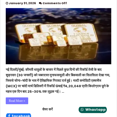
on
January 31, 2026
Comments Off
सर्राफा
बाजार
में
भारी
हलचल:
चांदी
एक
दिन
में
1
लाख
से
ज्यादा
टूटी,
नई दिल्ली/मुंबई: कीमती धातुओं के बाजार में पिछले कुछ दिनों की रिकॉर्ड तेजी के बाद
सोना
भी
शुक्रवार (30 जनवरी) को जबरदस्त मुनाफावसूली और बिकवाली का सिलसिला देखा गया,
हुआ
जिससे सोना-चांदी के भाव में ऐतिहासिक गिरावट दर्ज हुई। मल्टी कमोडिटी एक्सचेंज
सस्ता
(MCX) पर चांदी मार्च डिलिवरी में रिकॉर्ड ऊंचाई ₹4,20,048 प्रति किलोग्राम छूने के
महज एक दिन बाद 25-30% तक लुढ़क गई। …
Read More »
शेयर करें
Whastapp
facebook