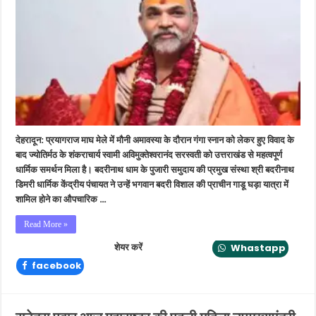
डिमरी
धार्मिक
केंद्रीय
पंचायत
ने
दिया
गाडू
घड़ा
यात्रा
में
शामिल
देहरादून: प्रयागराज माघ मेले में मौनी अमावस्या के दौरान गंगा स्नान को लेकर हुए विवाद के
होने
का
बाद ज्योतिर्मठ के शंकराचार्य स्वामी अविमुक्तेश्वरानंद सरस्वती को उत्तराखंड से महत्वपूर्ण
आग्रह
धार्मिक समर्थन मिला है। बदरीनाथ धाम के पुजारी समुदाय की प्रमुख संस्था श्री बदरीनाथ
डिमरी धार्मिक केंद्रीय पंचायत ने उन्हें भगवान बदरी विशाल की प्राचीन गाडू घड़ा यात्रा में
शामिल होने का औपचारिक …
Read More »
शेयर करें
Whastapp
facebook