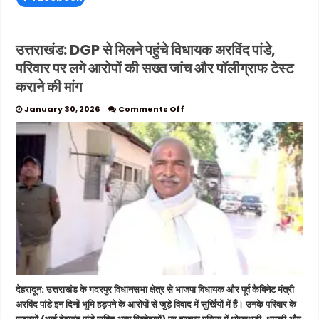
उत्तराखंड: DGP से मिलने पहुंचे विधायक अरविंद पांडे,
परिवार पर लगे आरोपों की सख्त जांच और पॉलीग्राफ टेस्ट
कराने की मांग
on
January 30, 2026
Comments Off
उत्तराखंड:
DGP
से
मिलने
पहुंचे
विधायक
अरविंद
पांडे,
परिवार
पर
लगे
आरोपों
की
सख्त
देहरादून: उत्तराखंड के गदरपुर विधानसभा क्षेत्र से भाजपा विधायक और पूर्व कैबिनेट मंत्री
जांच
और
अरविंद पांडे इन दिनों भूमि हड़पने के आरोपों से जुड़े विवाद में सुर्खियों में हैं। उनके परिवार के
पॉलीग्राफ