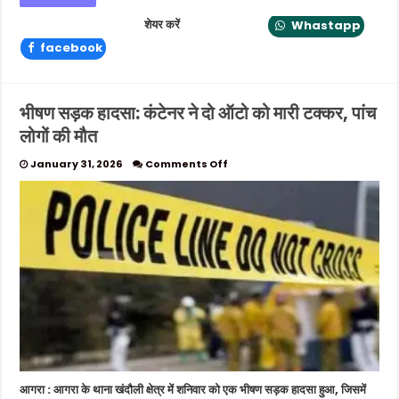
शेयर करें
Whastapp
facebook
भीषण सड़क हादसा: कंटेनर ने दो ऑटो को मारी टक्कर, पांच
लोगों की मौत
on
January 31, 2026
Comments Off
भीषण
सड़क
हादसा:
कंटेनर
ने
दो
ऑटो
को
मारी
टक्कर,
पांच
लोगों
की
मौत
आगरा : आगरा के थाना खंदौली क्षेत्र में शनिवार को एक भीषण सड़क हादसा हुआ, जिसमें